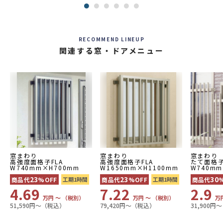
RECOMMEND LINEUP
関連する窓・ドアメニュー
窓まわり
窓まわり
窓まわり
高強度面格子FLA
高強度面格子FLA
たて面格子
W740mm×H700mm
W1650mm×H1100mm
W740mm
23
23
30
商品代
%OFF
工期1時間
商品代
%OFF
工期1時間
商品代
4.69
7.22
2.9
万円 〜 （税別）
万円 〜 （税別）
万
51,590円〜（税込）
79,420円〜（税込）
31,900円