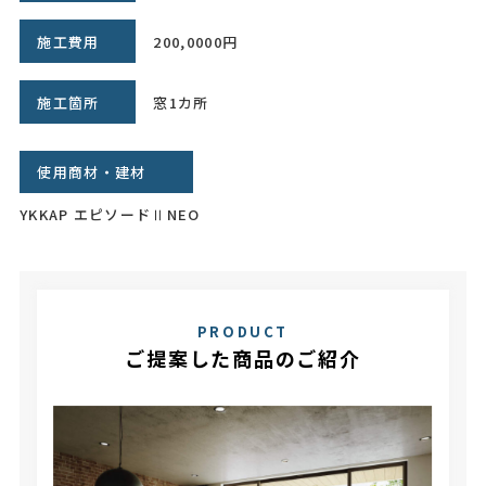
施工費用
200,0000円
施工箇所
窓1カ所
使用商材・建材
YKKAP エピソードⅡNEO
PRODUCT
ご提案した商品のご紹介