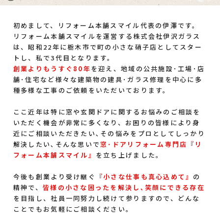
初めまして、リフォーム本舗スマイル代表の伊澤です。
リフォーム本舗スマイルを運営する株式会社伊沢ガラス
は、昭和22年に栃木市で町の小さな硝子店としてスター
トし、私で3代目となります。
創業よりもうすぐ80年
を迎え、地域の公共施設･工場･店
舗･住宅など様々な建築物の建具･ガラス修理を中心に多
種多様な工事のご依頼をいただいております。
ここ近年は特に窓や玄関ドアに関するお悩みのご相談を
いただく機会が非常に多くなり、お困りの皆様により身
近にご相談いただきたい､その悩みをプロとしてしっかり
解決したい､そんな思いで
窓･ドアリフォーム専門店『リ
フォーム本舗スマイル』
を立ち上げました。
今後も創業より受け継ぐ
『小さな仕事も真心込めて』
の
精神で、
皆様の小さな困ったを解決し､笑顔にできる存在
を目指し、社員一同努力し続けて参りますので、どんな
ことでもお気軽にご相談ください。