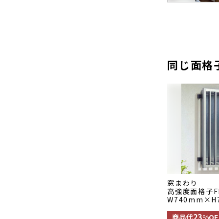
同じ面格
窓まわり
高強度面格子F
W740mm×H
23
商品代
%OF