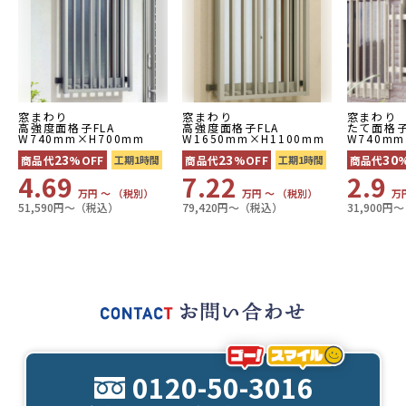
窓まわり
窓まわり
窓まわり
高強度面格子FLA
高強度面格子FLA
たて面格子
W740mm×H700mm
W1650mm×H1100mm
W740mm
23
23
30
商品代
%OFF
工期1時間
商品代
%OFF
工期1時間
商品代
4.69
7.22
2.9
万円 〜 （税別）
万円 〜 （税別）
万
51,590円〜（税込）
79,420円〜（税込）
31,900円
0120-50-3016