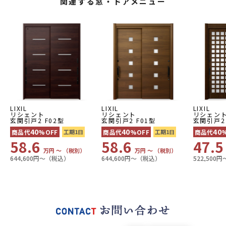
関連する窓・ドアメニュー
LIXIL
LIXIL
LIXIL
リシェント
リシェント
リシェン
玄関引戸2 F02型
玄関引戸2 F01型
玄関引戸2
40
40
40
商品代
%OFF
工期1日
商品代
%OFF
工期1日
商品代
58.6
58.6
47.
万円 〜 （税別）
万円 〜 （税別）
644,600円〜（税込）
644,600円〜（税込）
522,500