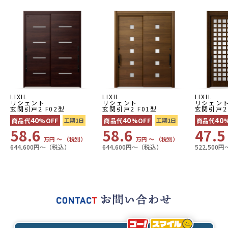
LIXIL
LIXIL
LIXIL
リシェント
リシェント
リシェン
玄関引戸2 F02型
玄関引戸2 F01型
玄関引戸2
40
40
40
商品代
%OFF
工期1日
商品代
%OFF
工期1日
商品代
58.6
58.6
47.
万円 〜 （税別）
万円 〜 （税別）
644,600円〜（税込）
644,600円〜（税込）
522,500