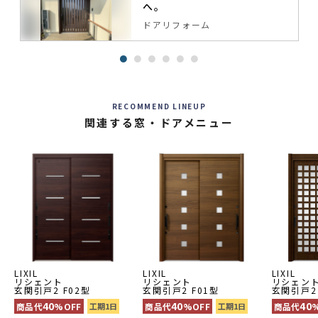
へ。
ドアリフォーム
RECOMMEND LINEUP
関連する窓・ドアメニュー
LIXIL
LIXIL
LIXIL
リシェント
リシェント
リシェン
玄関引戸2 F02型
玄関引戸2 F01型
玄関引戸2
40
40
40
商品代
%OFF
工期1日
商品代
%OFF
工期1日
商品代