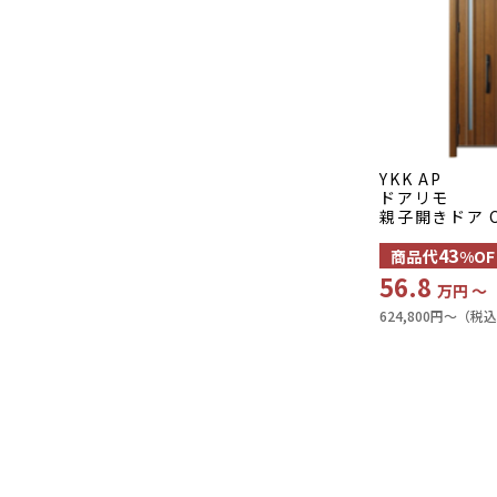
YKK AP
ドアリモ
親子開きドア C
43
商品代
%OF
56.8
万円 〜
624,800円〜（税