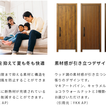
を抑えて夏も冬も快適
素材感が引き立つデザイ
極限まで抑える素材と構造を
ウッド調の素材感が引き立つ
間風を防止することができま
張りのデザインです。
マキアートパイン、キャラメ
体に断熱材が充填されている
ョコラウォールナットと3種類
を削減することができます。
お選びいただけます。
 AP）
（引用元：YKK AP）