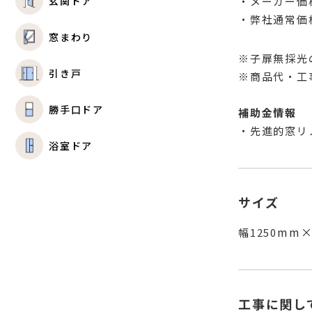
玄関ドア
・メーカー価格
・弊社通常価格
窓まわり
※子扉無採光
引き戸
※商品代・工
勝手口ドア
補助金情報
・先進的窓リノ
浴室ドア
サイズ
mm×
幅1250
工事に関し