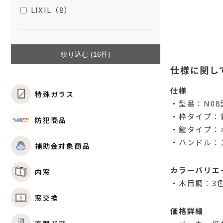
LIXIL（8）
絞り込む (
16
件)
仕様に関し
仕様
特殊ガラス
・型番：N08
・枠タイプ：
防犯商品
・鍵タイプ：
・ハンドル：
補助金対象商品
カラーバリエ
内窓
・木目調：3
窓交換
価格詳細