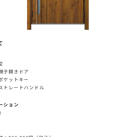
て
型
親子開きドア
ポケットキー
ストレートハンドル
ーション
色