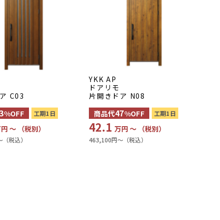
YKK AP
ドアリモ
 C03
片開きドア N08
3
47
%OFF
商品代
%OFF
工期1日
工期1日
42.1
円 〜 （税別）
万円 〜 （税別）
円〜（税込）
463,100円〜（税込）