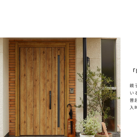
「
親
い
普
入