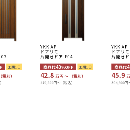
YKK AP
YKK AP
ドアリモ
ドアリモ
03
片開きドア F04
片開きドア
43
4
F
商品代
%OFF
商品代
工期1日
工期1日
42.8
45.9
 （税別）
万円 〜 （税別）
万
込）
470,800円〜（税込）
504,900