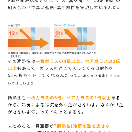
E膜を組み込んであり、この
"真空層"
と
"Low-E膜"
の
組み合わせで高い遮熱･高断熱性を実現しているんだ。
その遮熱性は
一枚ガラスの4倍以上、ペアガラスの2倍
以上
もあって、ガラスを通じて入ってくる日射熱を
51%もカットしてくれるんだって。
あんまり俺達と比べな
いでほしいよな…
断熱性も
一枚ガラスの6倍、ペアガラスの3倍以上
ある
から、冷房による冷気を外へ逃がさないよ。なんか「逃
がさないよ♡」ってドキっとするな。
まとめると、
真空層
が
"断熱性(冷房の熱を逃さな