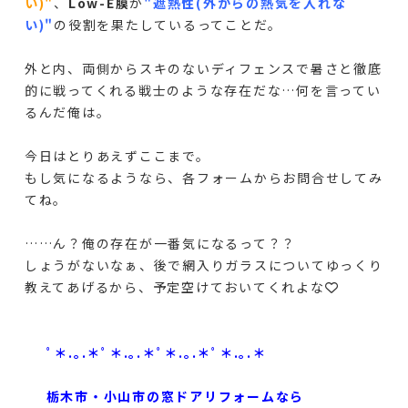
い)"
、
Low-E膜
が
"遮熱性(外からの熱気を入れな
い)"
の役割を果たしているってことだ。
外と内、両側からスキのないディフェンスで暑さと徹底
的に戦ってくれる戦士のような存在だな…何を言ってい
るんだ俺は。
今日はとりあえずここまで。
もし気になるようなら、各フォームからお問合せしてみ
てね。
……ん？俺の存在が一番気になるって？？
しょうがないなぁ、後で網入りガラスについてゆっくり
教えてあげるから、予定空けておいてくれよな💙
ﾟ＊.｡.＊ﾟ＊.｡.＊ﾟ＊.｡.＊ﾟ＊.｡.＊
栃木市・小山市の窓ドアリフォームなら